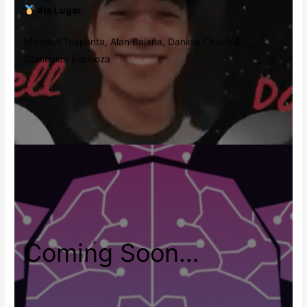
4to Lugar
Michaell Toapanta, Alan Bajaña, Daniela Choez &
Doménica Espinoza
Coming Soon…